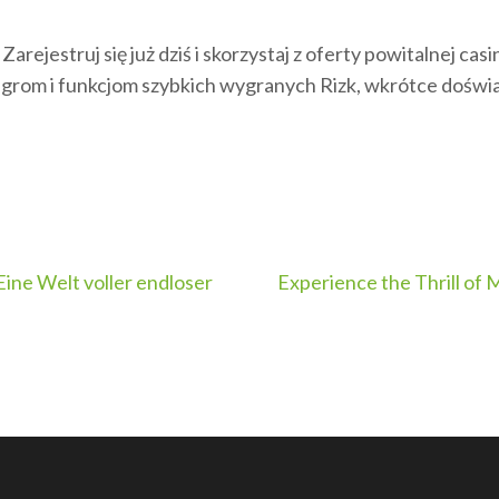
arejestruj się już dziś i skorzystaj z oferty powitalnej ca
i grom i funkcjom szybkich wygranych Rizk, wkrótce dośw
Eine Welt voller endloser
Experience the Thrill of