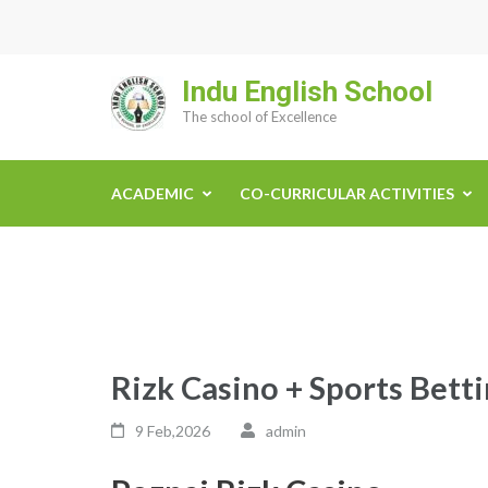
Skip
to
content
Indu English School
(Press
The school of Excellence
Enter)
ACADEMIC
CO-CURRICULAR ACTIVITIES
Rizk Casino + Sports Bet
9 Feb,2026
admin