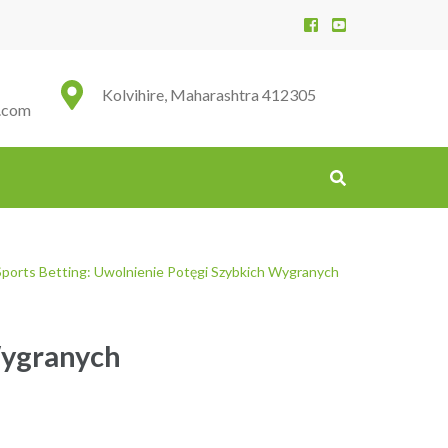
Kolvihire, Maharashtra 412305
.com
Sports Betting: Uwolnienie Potęgi Szybkich Wygranych
Wygranych