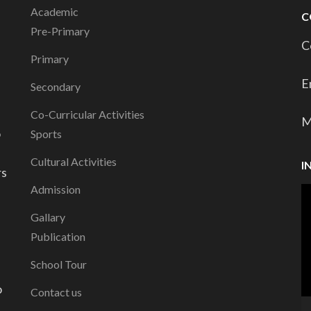
Academic
C
Pre-Primary
C
Primary
E
Secondary
Co-Curricular Activities
M
o
Sports
Cultural Activities
I
rs
Admission
V
P
Gallary
Publication
School Tour
o
Contact us