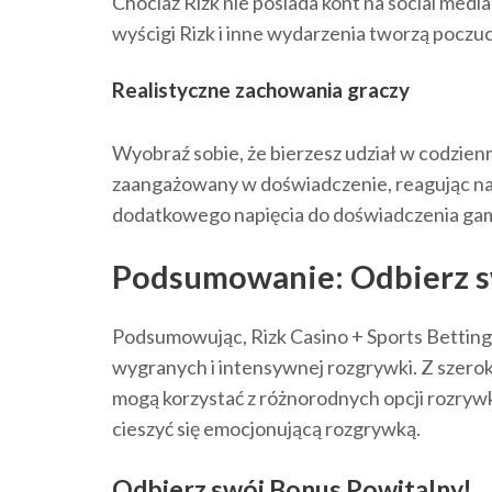
Chociaż Rizk nie posiada kont na social media
wyścigi Rizk i inne wydarzenia tworzą poczuc
Realistyczne zachowania graczy
Wyobraź sobie, że bierzesz udział w codzien
zaangażowany w doświadczenie, reagując na
dodatkowego napięcia do doświadczenia g
Podsumowanie: Odbierz s
Podsumowując, Rizk Casino + Sports Betting
wygranych i intensywnej rozgrywki. Z szero
mogą korzystać z różnorodnych opcji rozrywk
cieszyć się emocjonującą rozgrywką.
Odbierz swój Bonus Powitalny!