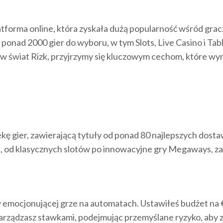
latforma online, która zyskała dużą popularność wśród gra
nad 2000 gier do wyboru, w tym Slots, Live Casino i Tab
 w świat Rizk, przyjrzymy się kluczowym cechom, które wyr
ekę gier, zawierającą tytuły od ponad 80 najlepszych dost
od klasycznych slotów po innowacyjne gry Megaways, zapew
w emocjonującej grze na automatach. Ustawiłeś budżet na €
 zarządzasz stawkami, podejmując przemyślane ryzyko, aby