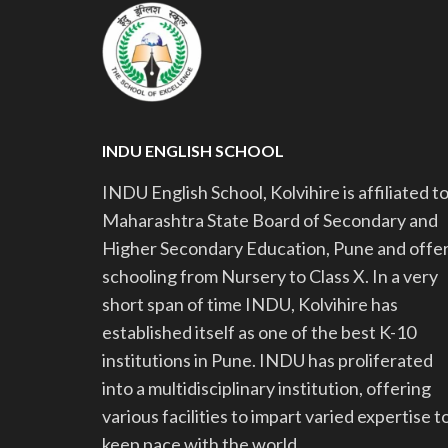
INDU ENGLISH SCHOOL
INDU English School, Kolvihire is affiliated t
Maharashtra State Board of Secondary and
Higher Secondary Education, Pune and offe
schooling from Nursery to Class X. In a very
short span of time INDU, Kolvihire has
established itself as one of the best K-10
institutions in Pune. INDU has proliferated
into a multidisciplinary institution, offering
various facilities to impart varied expertise t
keep pace with the world.