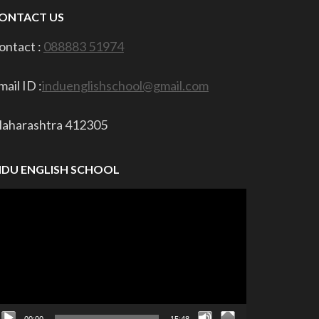
ONTACT US
ontact :
088883 51974
mail ID :
induenglishschool@gmail.com
aharashtra 412305
NDU ENGLISH SCHOOL
ideo
layer