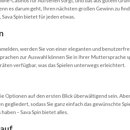
Online-Casinos für Aufsehen sorgt, und das aus gutem Grun
nn es darum geht, Ihren nächsten großen Gewinn zu finden
 Sava Spin bietet für jeden etwas.
in
melden, werden Sie von einer eleganten und benutzerfre
 Sprachen zur Auswahl können Sie in Ihrer Muttersprache sp
eräten verfügbar, was das Spielen unterwegs erleichtert.
e Optionen auf den ersten Blick überwältigend sein. Aber 
ien gegliedert, sodass Sie ganz einfach das gewünschte Spie
haben – Sava Spin bietet alles.
lauf