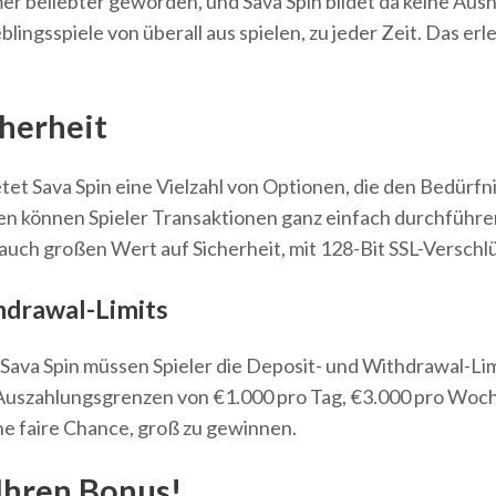
mer beliebter geworden, und Sava Spin bildet da keine Aus
blingsspiele von überall aus spielen, zu jeder Zeit. Das er
herheit
et Sava Spin eine Vielzahl von Optionen, die den Bedürfn
 können Spieler Transaktionen ganz einfach durchführe
uch großen Wert auf Sicherheit, mit 128-Bit SSL-Verschl
hdrawal-Limits
Sava Spin müssen Spieler die Deposit- und Withdrawal-Limi
Auszahlungsgrenzen von €1.000 pro Tag, €3.000 pro Woc
ine faire Chance, groß zu gewinnen.
 Ihren Bonus!