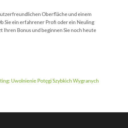
 benutzerfreundlichen Oberfläche und einem
b Sie ein erfahrener Profi oder ein Neuling
etzt Ihren Bonus und beginnen Sie noch heute
tting: Uwolnienie Potęgi Szybkich Wygranych