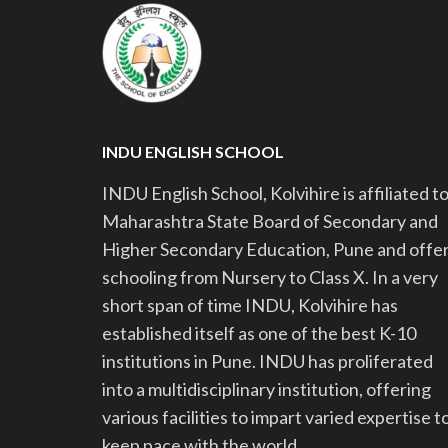
INDU ENGLISH SCHOOL
INDU English School, Kolvihire is affiliated t
Maharashtra State Board of Secondary and
Higher Secondary Education, Pune and offe
schooling from Nursery to Class X. In a very
short span of time INDU, Kolvihire has
established itself as one of the best K-10
institutions in Pune. INDU has proliferated
into a multidisciplinary institution, offering
various facilities to impart varied expertise t
keep pace with the world.