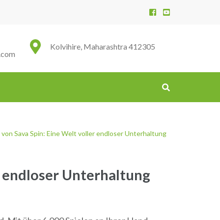
Kolvihire, Maharashtra 412305
.com
 von Sava Spin: Eine Welt voller endloser Unterhaltung
r endloser Unterhaltung