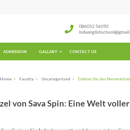
086052 56092
induenglishschool@gmail
ADMISSION
GALLARY
CONTACT US
Home
>
Faculty
>
Uncategorized
>
Erleben Sie den Nervenkitzel
zel von Sava Spin: Eine Welt volle