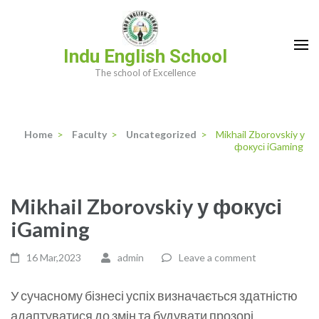
Skip
to
content
Indu English School
(Press
The school of Excellence
Enter)
Home
>
Faculty
>
Uncategorized
>
Mikhail Zborovskiy у
фокусі iGaming
Mikhail Zborovskiy у фокусі
iGaming
16 Mar,2023
admin
Leave a comment
У сучасному бізнесі успіх визначається здатністю
адаптуватися до змін та будувати прозорі