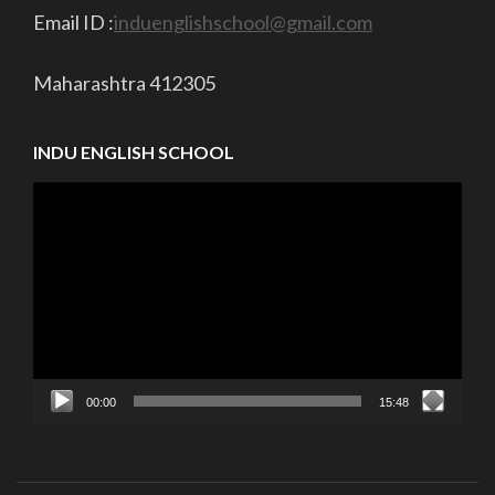
Email ID :
induenglishschool@gmail.com
Maharashtra 412305
INDU ENGLISH SCHOOL
Video
Player
00:00
15:48