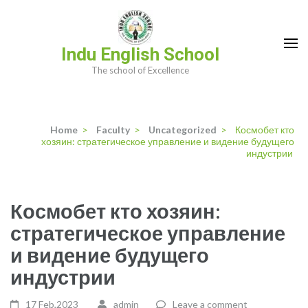
Skip
to
content
Indu English School
(Press
The school of Excellence
Enter)
Home
>
Faculty
>
Uncategorized
>
Космобет кто
хозяин: стратегическое управление и видение будущего
индустрии
Космобет кто хозяин:
стратегическое управление
и видение будущего
индустрии
17 Feb,2023
admin
Leave a comment