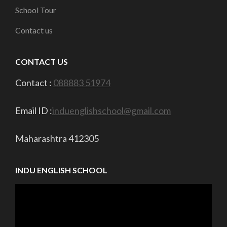
School Tour
Contact us
CONTACT US
Contact :
088883 51974
Email ID :
induenglishschool@gmail.com
Maharashtra 412305
INDU ENGLISH SCHOOL
Video
Player