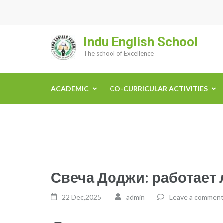
Skip
to
content
Indu English School
(Press
The school of Excellence
Enter)
ACADEMIC
CO-CURRICULAR ACTIVITIES
Свеча Доджи: работает 
22 Dec,2025
admin
Leave a commen