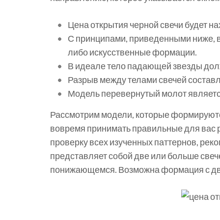
Цена открытия черной свечи будет на
С принципами, приведенными ниже, в
либо искусственные формации.
В идеале тело падающей звезды долж
Разрыв между телами свечей составл
Модель перевернутый молот является
Рассмотрим модели, которые формируются
вовремя принимать правильные для вас р
проверку всех изученных паттернов, реко
представляет собой две или больше све
понижающемся. Возможна формация с дву