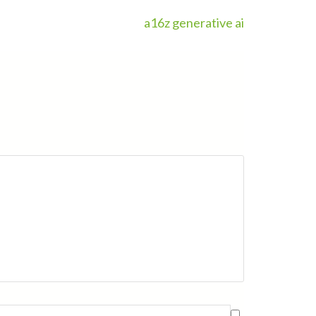
a16z generative ai
ite