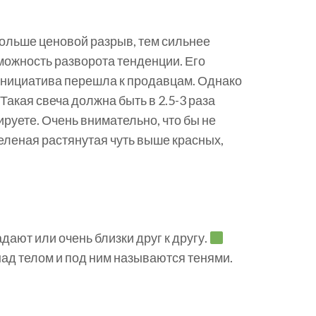
больше ценовой разрыв, тем сильнее
можность разворота тенденции. Его
 инициатива перешла к продавцам. Однако
акая свеча должна быть в 2.5-3 раза
руете. Очень внимательно, что бы не
зеленая растянутая чуть выше красных,
дают или очень близки друг к другу.
над телом и под ним называются тенями.