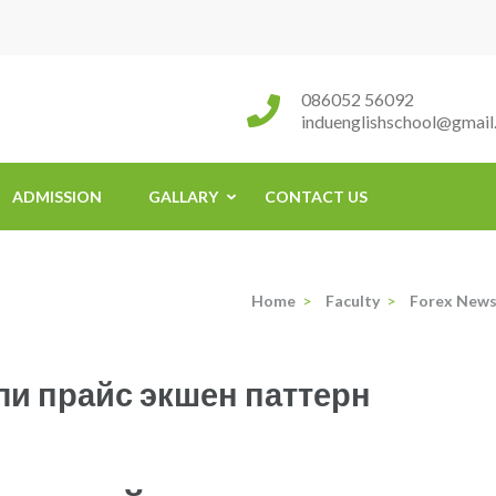
086052 56092
induenglishschool@gmail
ADMISSION
GALLARY
CONTACT US
Home
>
Faculty
>
Forex New
ли прайс экшен паттерн
t