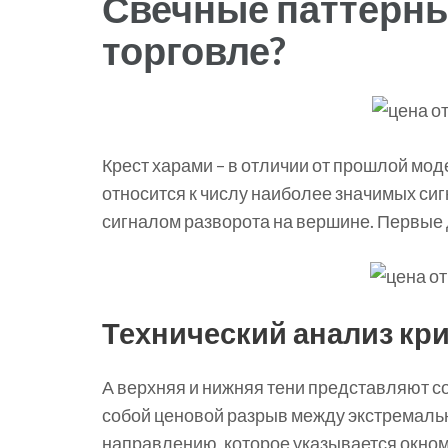
Свечные паттерны 
торговле?
Крест харами – в отличии от прошлой мод
относится к числу наиболее значимых сиг
сигналом разворота на вершине. Первые д
Технический анализ кр
А верхняя и нижняя тени представляют с
собой ценовой разрыв между экстремальн
направлению, которое указывается окном