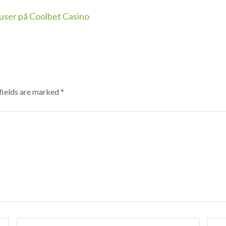
user på Coolbet Casino
fields are marked
*
Email
*
Webs