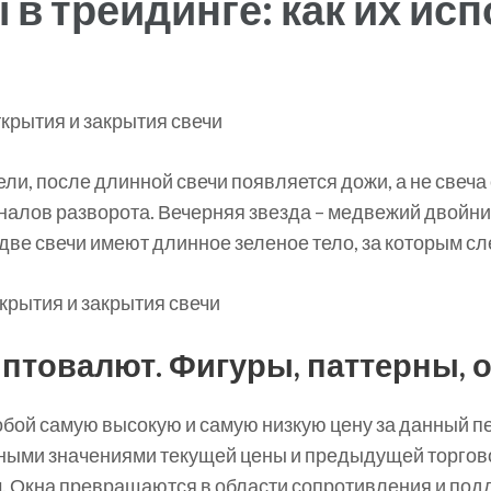
в трейдинге: как их исп
ели, после длинной свечи появляется дожи, а не свеча
налов разворота. Вечерняя звезда – медвежий двойни
ве свечи имеют длинное зеленое тело, за которым сл
иптовалют. Фигуры, паттерны, 
обой самую высокую и самую низкую цену за данный пе
ыми значениями текущей цены и предыдущей торговой
. Окна превращаются в области сопротивления и под