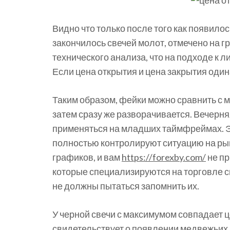
Видно что только после того как появилос
закончилось свечей молот, отмечено на г
технического анализа, что на подходе к 
Если цена открытия и цена закрытия один
Таким образом, фейки можно сравнить с 
затем сразу же разворачивается. Вечерня
применяться на младших таймфреймах. Эт
полностью контролируют ситуацию на ры
графиков, и вам
https://forexby.com/
не пр
которые специализируются на торговле св
не должны пытаться запомнить их.
У черной свечи с максимумом совпадает це
свидетельствует о появлении медвежьих