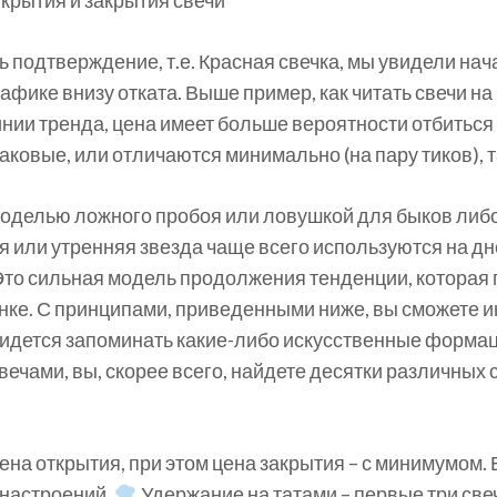
ь подтверждение, т.е. Красная свечка, мы увидели нач
рафике внизу отката. Выше пример, как читать свечи н
линии тренда, цена имеет больше вероятности отбиться
аковые, или отличаются минимально (на пару тиков), 
моделью ложного пробоя или ловушкой для быков либо
я или утренняя звезда чаще всего используются на дн
о сильная модель продолжения тенденции, которая г
нке. С принципами, приведенными ниже, вы сможете 
идется запоминать какие-либо искусственные формации
ечами, вы, скорее всего, найдете десятки различных
на открытия, при этом цена закрытия – с минимумом. Е
 настроений.
Удержание на татами – первые три све