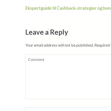
Post
Ekspertguide til Cashback‑strategier og bon
navigation
Leave a Reply
Your email address will not be published.
Required 
Comment
Name
*