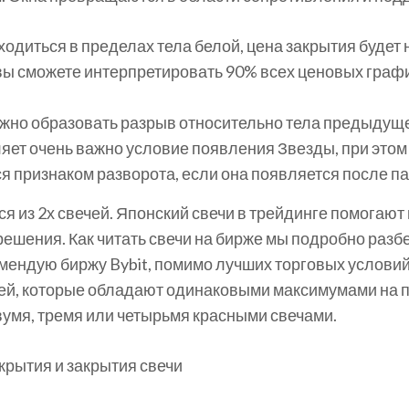
ходиться в пределах тела белой, цена закрытия будет 
ы сможете интерпретировать 90% всех ценовых график
но образовать разрыв относительно тела предыдущей
яет очень важно условие появления Звезды, при этом 
 признаком разворота, если она появляется после п
 из 2х свечей. Японский свечи в трейдинге помогают 
ешения. Как читать свечи на бирже мы подробно разб
мендую биржу Bybit, помимо лучших торговых условий,
чей, которые обладают одинаковыми максимумами н
мя, тремя или четырьмя красными свечами.