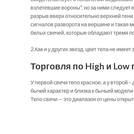
взлетевшие вороны”, но за ними следует 
разрыв вверх относительно верхней тени 
сигналов разворота на вершине и такая 
белых свечей, которые обладают тремя
2.Как и у других звезд, цвет тела не имеет
Торговля по High и Low
У первой свечи тело красное, а у второй
бычий характер и близка к бычьей модели
Тело свечи — это диапазон от цены откры