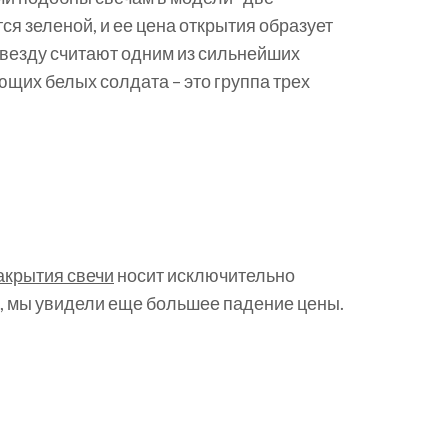
ся зеленой, и ее цена открытия образует
 звезду считают одним из сильнейших
щих белых солдата – это группа трех
закрытия свечи
носит исключительно
о, мы увидели еще большее падение цены.