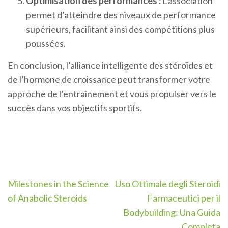
Optimisation des performances :
L’association
permet d’atteindre des niveaux de performance
supérieurs, facilitant ainsi des compétitions plus
poussées.
En conclusion, l’alliance intelligente des stéroïdes et
de l’hormone de croissance peut transformer votre
approche de l’entraînement et vous propulser vers le
succès dans vos objectifs sportifs.
Post
Milestones in the Science
Uso Ottimale degli Steroidi
navigation
of Anabolic Steroids
Farmaceutici per il
Bodybuilding: Una Guida
Completa