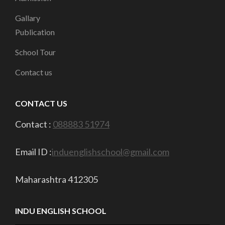
Gallary
Publication
School Tour
Contact us
CONTACT US
Contact :
088883 51974
Email ID :
induenglishschool@gmail.com
Maharashtra 412305
INDU ENGLISH SCHOOL