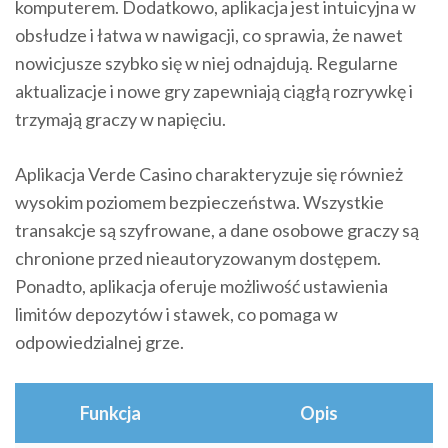
komputerem. Dodatkowo, aplikacja jest intuicyjna w
obsłudze i łatwa w nawigacji, co sprawia, że nawet
nowicjusze szybko się w niej odnajdują. Regularne
aktualizacje i nowe gry zapewniają ciągłą rozrywkę i
trzymają graczy w napięciu.
Aplikacja Verde Casino charakteryzuje się również
wysokim poziomem bezpieczeństwa. Wszystkie
transakcje są szyfrowane, a dane osobowe graczy są
chronione przed nieautoryzowanym dostępem.
Ponadto, aplikacja oferuje możliwość ustawienia
limitów depozytów i stawek, co pomaga w
odpowiedzialnej grze.
Funkcja
Opis