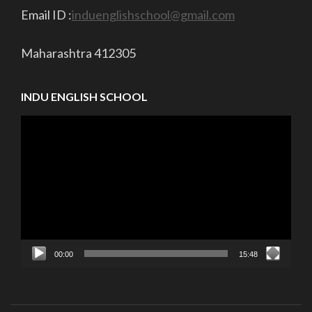
Email ID :
induenglishschool@gmail.com
Maharashtra 412305
INDU ENGLISH SCHOOL
Video
Player
00:00
15:48