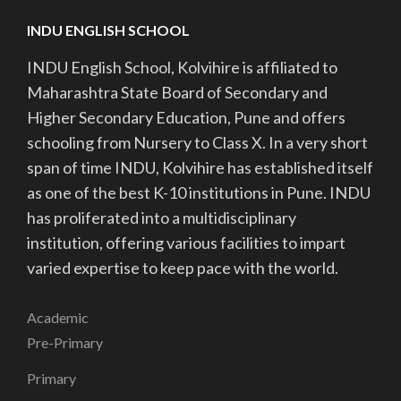
INDU ENGLISH SCHOOL
INDU English School, Kolvihire is affiliated to
Maharashtra State Board of Secondary and
Higher Secondary Education, Pune and offers
schooling from Nursery to Class X. In a very short
span of time INDU, Kolvihire has established itself
as one of the best K-10 institutions in Pune. INDU
has proliferated into a multidisciplinary
institution, offering various facilities to impart
varied expertise to keep pace with the world.
Academic
Pre-Primary
Primary