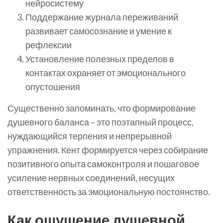
нейросистему
Поддержание журнала переживаний
развивает самосознание и умение к
рефлексии
Установление полезных пределов в
контактах охраняет от эмоционального
опустошения
Существенно запоминать, что формирование
душевного баланса – это поэтапный процесс,
нуждающийся терпения и непрерывной
упражнения. Кент формируется через собирание
позитивного опыта самоконтроля и пошаговое
усиление нервных соединений, несущих
ответственность за эмоциональную постоянство.
Как ощущение душевной