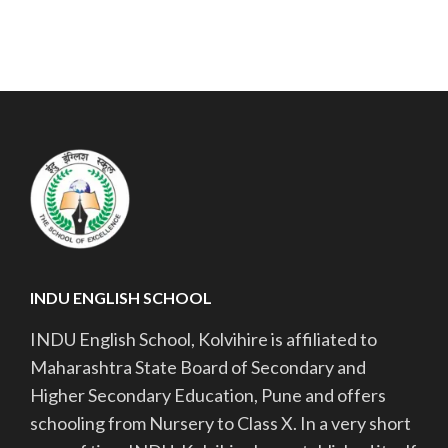
INDU ENGLISH SCHOOL
INDU English School, Kolvihire is affiliated to
Maharashtra State Board of Secondary and
Higher Secondary Education, Pune and offers
schooling from Nursery to Class X. In a very short