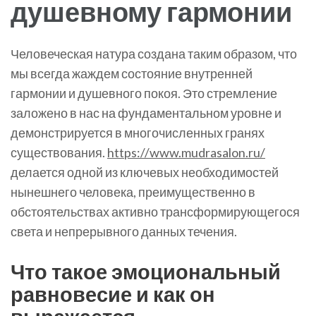
душевному гармонии
Человеческая натура создана таким образом, что
мы всегда жаждем состояние внутренней
гармонии и душевного покоя. Это стремление
заложено в нас на фундаментальном уровне и
демонстрируется в многочисленных гранях
существования.
https://www.mudrasalon.ru/
делается одной из ключевых необходимостей
нынешнего человека, преимущественно в
обстоятельствах активно трансформирующегося
света и непрерывного данных течения.
Что такое эмоциональный
равновесие и как он