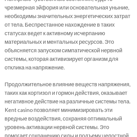
чрезмерная эйфория или основательная уныние,
необходимы значительных энергетических затрат
от тела. Беспрестанное нахождение в таких
статусах ведет к активному исчерпанию
материальных и ментальных ресурсов. Это
объясняется запуском симпатической нервной
системы, которая активизирует организм для
отклика на напряжение.
Продолжительное влияние веществ напряжения,
таких как кортизол и гормон действия, оказывает
негативное действие на различные системы тела.
Kent casino позволяет минимизировать эти
вредные воздействия, сохраняя оптимальный
уровень активации нервной системы. Это
помогает сохранению силы и подъему целостной