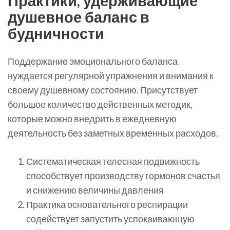
Практики, удерживающие
душевное баланс в
будничности
Поддержание эмоционального баланса
нуждается регулярной упражнения и внимания к
своему душевному состоянию. Присутствует
большое количество действенных методик,
которые можно внедрить в ежедневную
деятельность без заметных временных расходов.
Систематическая телесная подвижность
способствует производству гормонов счастья
и снижению величины давления
Практика основательного респирации
содействует запустить успокаивающую