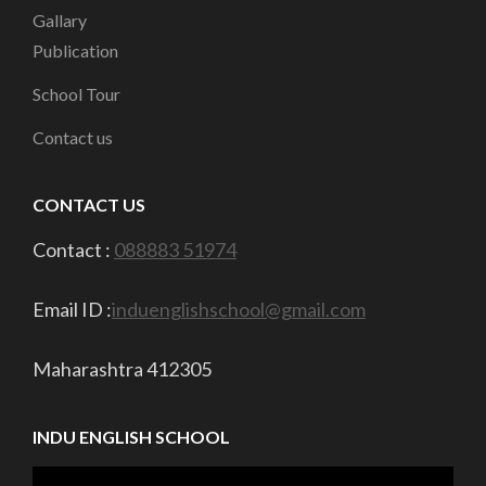
Gallary
Publication
School Tour
Contact us
CONTACT US
Contact :
088883 51974
Email ID :
induenglishschool@gmail.com
Maharashtra 412305
INDU ENGLISH SCHOOL
Video