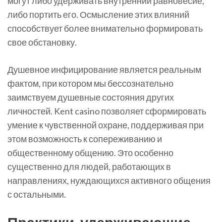
могут либо удерживать внутренний равновесие,
либо портить его. Осмысление этих влияний
способствует более внимательно формировать
свое обстановку.
Душевное инфицирование является реальным
фактом, при котором мы бессознательно
заимствуем душевные состояния других
личностей. Kent casino позволяет сформировать
умение к чувственной охране, поддерживая при
этом возможность к сопереживанию и
общественному общению. Это особенно
существенно для людей, работающих в
направлениях, нуждающихся активного общения
с остальными.