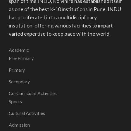
span of time INDU, Kolvihire has established itself
as one of the best K-10 institutions in Pune. INDU
has proliferated into a multidisciplinary
institution, offering various facilities to impart
varied expertise to keep pace with the world.
Academic
Pre-Primary
Primary
Secondary
Co-Curricular Activities
Sports
Cultural Activities
Admission