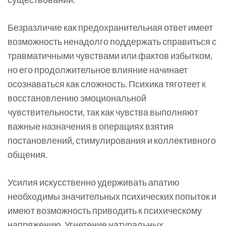
Безразличие как предохранительная ответ имеет
возможность ненадолго поддержать справиться с
травматичными чувствами или фактов избытком,
но его продолжительное влияние начинает
осознаваться как сложность. Психика тяготеет к
восстановлению эмоциональной
чувствительности, так как чувства выполняют
важные назначения в операциях взятия
постановлений, стимулирования и коллективного
общения.
Усилия искусственно удерживать апатию
необходимы значительных психических попыток и
имеют возможность приводить к психическому
напряжению. Угнетение натуральных