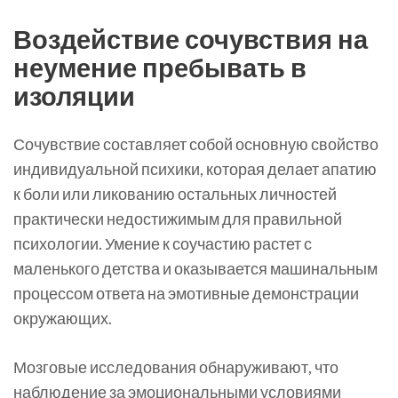
Воздействие сочувствия на
неумение пребывать в
изоляции
Сочувствие составляет собой основную свойство
индивидуальной психики, которая делает апатию
к боли или ликованию остальных личностей
практически недостижимым для правильной
психологии. Умение к соучастию растет с
маленького детства и оказывается машинальным
процессом ответа на эмотивные демонстрации
окружающих.
Мозговые исследования обнаруживают, что
наблюдение за эмоциональными условиями