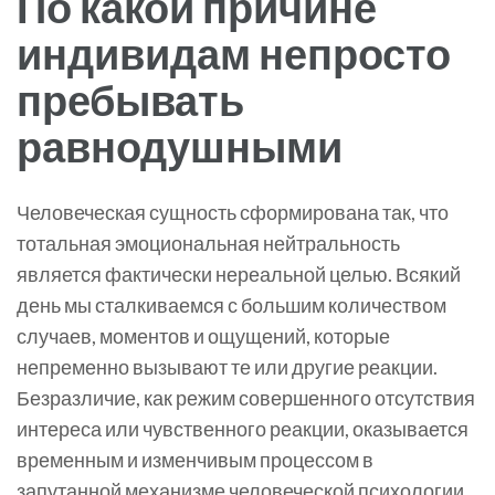
По какой причине
индивидам непросто
пребывать
равнодушными
Человеческая сущность сформирована так, что
тотальная эмоциональная нейтральность
является фактически нереальной целью. Всякий
день мы сталкиваемся с большим количеством
случаев, моментов и ощущений, которые
непременно вызывают те или другие реакции.
Безразличие, как режим совершенного отсутствия
интереса или чувственного реакции, оказывается
временным и изменчивым процессом в
запутанной механизме человеческой психологии.