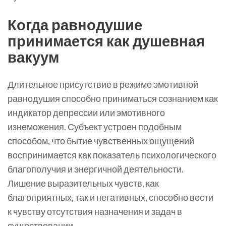
Когда равнодушие
принимается как душевная
вакуум
Длительное присутствие в режиме эмотивной
равнодушия способно приниматься сознанием как
индикатор депрессии или эмотивного
изнеможения. Субъект устроен подобным
способом, что бытие чувственных ощущений
воспринимается как показатель психологического
благополучия и энергичной деятельности.
Лишение выразительных чувств, как
благоприятных, так и негативных, способно вести
к чувству отсутствия назначения и задач в
существовании.