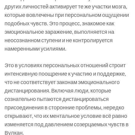
других личностей активирует те же участки мозга,
которые вовлечены при персональном ощущении
подобных чувств. Это процесс, знакомое как
эмоциональное заражение, выполняется на
неосознанном ступени и не контролируется
намеренными усилиями.
Это в условиях персональных отношений строит
интенсивную поощрение к участию и поддержке,
что не соответствует законам эмоционального
дистанцирования. Включая люди, которые
сознательно пытаются дистанцироваться
присоединения в сторонние проблемы, нередко
открывают, что их ментальное условие всё равно
изменяется под давлением созерцаемых чувств в
Вулкан.