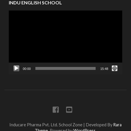
INDU ENGLISH SCHOOL
Video
Player
00:00
15:48
Inducare Pharma Pvt. Ltd.
School Zone | Developed By
Rara
Theme
. Powered by
WordPress
.