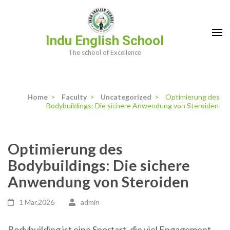
Skip
to
content
Indu English School
(Press
The school of Excellence
Enter)
Home
>
Faculty
>
Uncategorized
>
Optimierung des
Bodybuildings: Die sichere Anwendung von Steroiden
Optimierung des
Bodybuildings: Die sichere
Anwendung von Steroiden
1 Mar,2026
admin
Bodybuilding ist eine Sportart, die viel Engagement