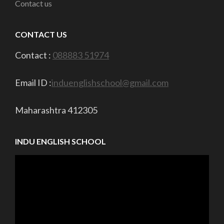
Contact us
CONTACT US
Contact :
088883 51974
Email ID :
induenglishschool@gmail.com
Maharashtra 412305
INDU ENGLISH SCHOOL
Video
Player