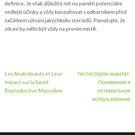
definice. Je však důležité mít na paměti potenciální
vedlejší účinky a vždy konzultovat s odborníkem před
začátkem užívání jakýchkoliv steroidů. Pamatujte, že
zdraví by mělo být vždy na prvním místě.
Post
Les Anabolisants et Leur
Тестостерон энантат:
navigation
Impact sur la Santé
Понимание и
Reproductive Masculine
оптимальное
использование