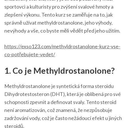
sportovci a kulturisty pro zvýšení svalové hmoty a
zlepšení výkonu. Tento kurz se zaměřuje na to, jak
správně užívat methyldrostanolone, jeho výhody,
nevýhody a vše, co byste měli vědět před jeho užitím.
https://exso123.com/methyldrostanolone-kurz-vse-
co-potřebujete-vedet/
1. Co je Methyldrostanolone?
Methyldrostanolone je syntetická forma steroidu
Dihydrotestosteron (DHT), která je oblíbená pro své
schopnosti zpevnit a definovat svaly. Tento steroid
není aromatizován, což znamená, že nezpůsobuje
zadržování vody, což je často nežádoucí efekt u jiných
steroidů.