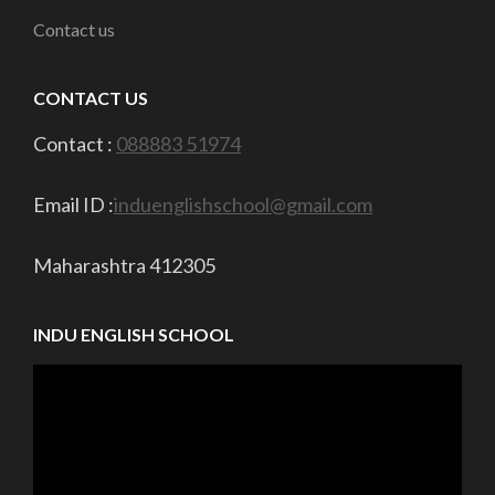
Contact us
CONTACT US
Contact :
088883 51974
Email ID :
induenglishschool@gmail.com
Maharashtra 412305
INDU ENGLISH SCHOOL
Video
Player