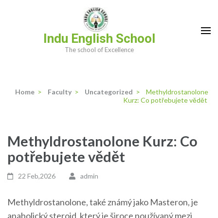
Skip
to
content
Indu English School
(Press
The school of Excellence
Enter)
Home
>
Faculty
>
Uncategorized
>
Methyldrostanolone
Kurz: Co potřebujete vědět
Methyldrostanolone Kurz: Co
potřebujete vědět
22 Feb,2026
admin
Methyldrostanolone, také známý jako Masteron, je
anabolický steroid, který je široce používaný mezi