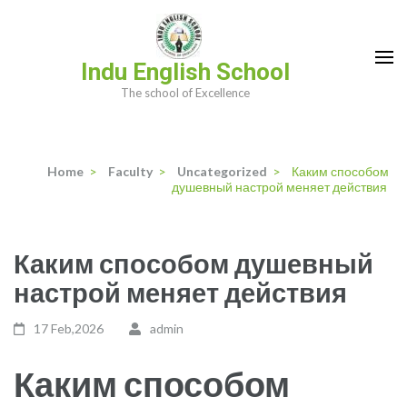
Skip
to
content
Indu English School
(Press
The school of Excellence
Enter)
Home
>
Faculty
>
Uncategorized
>
Каким способом
душевный настрой меняет действия
Каким способом душевный
настрой меняет действия
17 Feb,2026
admin
Каким способом