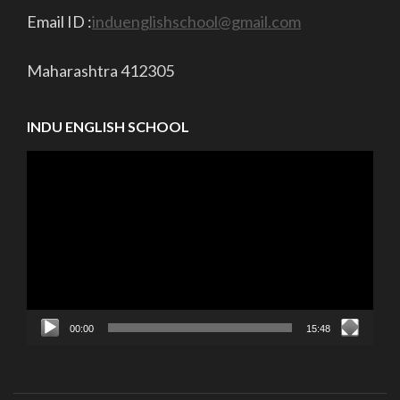
Email ID :
induenglishschool@gmail.com
Maharashtra 412305
INDU ENGLISH SCHOOL
Video
Player
00:00
15:48