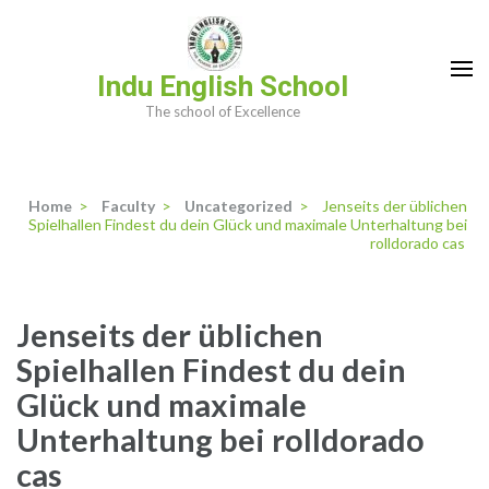
Skip
to
content
Indu English School
(Press
The school of Excellence
Enter)
Home
>
Faculty
>
Uncategorized
>
Jenseits der üblichen
Spielhallen Findest du dein Glück und maximale Unterhaltung bei
rolldorado cas
Jenseits der üblichen
Spielhallen Findest du dein
Glück und maximale
Unterhaltung bei rolldorado
cas