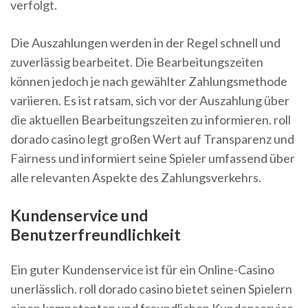
verfolgt.
Die Auszahlungen werden in der Regel schnell und
zuverlässig bearbeitet. Die Bearbeitungszeiten
können jedoch je nach gewählter Zahlungsmethode
variieren. Es ist ratsam, sich vor der Auszahlung über
die aktuellen Bearbeitungszeiten zu informieren. roll
dorado casino legt großen Wert auf Transparenz und
Fairness und informiert seine Spieler umfassend über
alle relevanten Aspekte des Zahlungsverkehrs.
Kundenservice und
Benutzerfreundlichkeit
Ein guter Kundenservice ist für ein Online-Casino
unerlässlich. roll dorado casino bietet seinen Spielern
einen kompetenten und freundlichen Kundenservice,