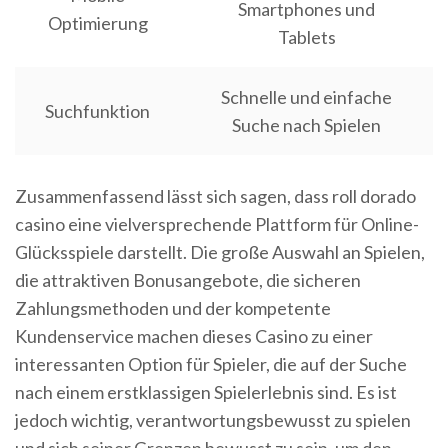
Smartphones und
Optimierung
Tablets
Schnelle und einfache
Suchfunktion
Suche nach Spielen
Zusammenfassend lässt sich sagen, dass roll dorado
casino eine vielversprechende Plattform für Online-
Glücksspiele darstellt. Die große Auswahl an Spielen,
die attraktiven Bonusangebote, die sicheren
Zahlungsmethoden und der kompetente
Kundenservice machen dieses Casino zu einer
interessanten Option für Spieler, die auf der Suche
nach einem erstklassigen Spielerlebnis sind. Es ist
jedoch wichtig, verantwortungsbewusst zu spielen
und sich seiner Grenzen bewusst zu sein, um den