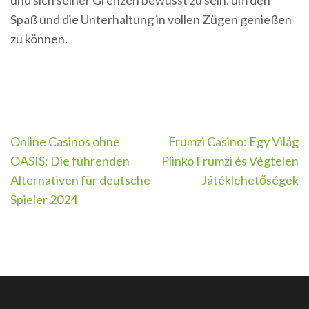
Spaß und die Unterhaltung in vollen Zügen genießen
zu können.
Post
Online Casinos ohne
Frumzi Casino: Egy Világ
navigation
OASIS: Die führenden
Plinko Frumzi és Végtelen
Alternativen für deutsche
Játéklehetőségek
Spieler 2024