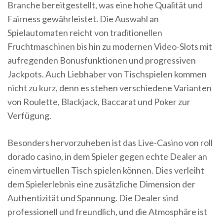
Branche bereitgestellt, was eine hohe Qualität und
Fairness gewährleistet. Die Auswahl an
Spielautomaten reicht von traditionellen
Fruchtmaschinen bis hin zu modernen Video-Slots mit
aufregenden Bonusfunktionen und progressiven
Jackpots. Auch Liebhaber von Tischspielen kommen
nicht zu kurz, denn es stehen verschiedene Varianten
von Roulette, Blackjack, Baccarat und Poker zur
Verfügung.
Besonders hervorzuheben ist das Live-Casino von roll
dorado casino, in dem Spieler gegen echte Dealer an
einem virtuellen Tisch spielen können. Dies verleiht
dem Spielerlebnis eine zusätzliche Dimension der
Authentizität und Spannung. Die Dealer sind
professionell und freundlich, und die Atmosphäre ist