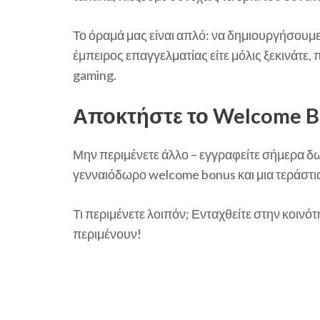
Το όραμά μας είναι απλό: να δημιουργήσουμε μ
έμπειρος επαγγελματίας είτε μόλις ξεκινάτε, 
gaming.
Αποκτήστε το Welcome B
Μην περιμένετε άλλο – εγγραφείτε σήμερα δω
γενναιόδωρο welcome bonus και μια τεράστια
Τι περιμένετε λοιπόν; Ενταχθείτε στην κοι
περιμένουν!