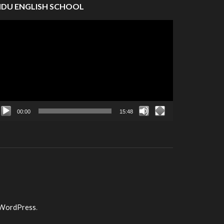
NDU ENGLISH SCHOOL
ideo
layer
00:00
15:48
WordPress
.