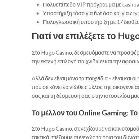
Πολυεπίπεδο VIP πρόγραμμα με cashbac
Υποστήριξη τόσο για fiat όσο και για cr
Πολυγλωσσική υποστήριξη με 17 διαθέ
Γιατί να επιλέξετε το Hug
Στο Hugo Casino, δεσμευόμαστε να προσφέρο
την εκτενή επιλογή παιχνιδιών και την αφοσι
Αλλά δεν είναι μόνο τα παιχνίδια – είναι κα
που σε κάνει να νιώθεις μέλος της οικογένε
σας και τη δέσμευσή σας στην ιστοσελίδα μας
Το μέλλον του Online Gaming: Τ
Στο Hugo Casino, συνεχίζουμε να καινοτομούμ
τακτικά, πιέζουμε συνεχώς τα όρια του δυνατ