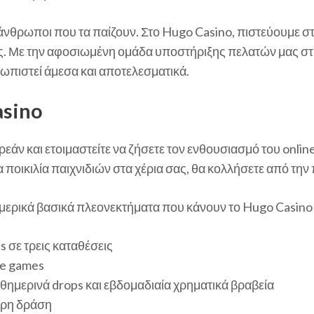
ι οι άνθρωποι που τα παίζουν. Στο Hugo Casino, πιστεύουμε
ας. Με την αφοσιωμένη ομάδα υποστήριξης πελατών μας στη 
ωπιστεί άμεσα και αποτελεσματικά.
asino
εάν και ετοιμαστείτε να ζήσετε τον ενθουσιασμό του onli
 ποικιλία παιχνιδιών στα χέρια σας, θα κολλήσετε από τη
ι μερικά βασικά πλεονεκτήματα που κάνουν το Hugo Casino
 σε τρεις καταθέσεις
ble games
ημερινά drops και εβδομαδιαία χρηματικά βραβεία
ορη δράση