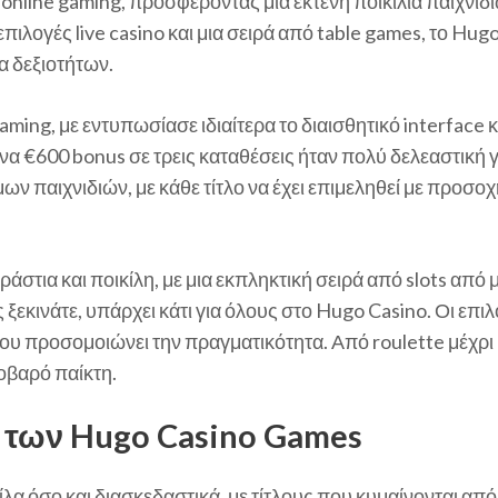
 online gaming, προσφέροντας μια εκτενή ποικιλία παιχνιδ
πιλογές live casino και μια σειρά από table games, το Hug
α δεξιοτήτων.
aming, με εντυπωσίασε ιδιαίτερα το διαισθητικό interface
α €600 bonus σε τρεις καταθέσεις ήταν πολύ δελεαστική γ
ων παιχνιδιών, με κάθε τίτλο να έχει επιμεληθεί με προσο
εράστια και ποικίλη, με μια εκπληκτική σειρά από slots α
ς ξεκινάτε, υπάρχει κάτι για όλους στο Hugo Casino. Οι επιλ
 προσομοιώνει την πραγματικότητα. Από roulette μέχρι bla
σοβαρό παίκτη.
 των Hugo Casino Games
ίλα όσο και διασκεδαστικά, με τίτλους που κυμαίνονται από