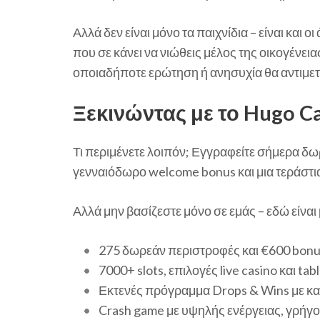
Αλλά δεν είναι μόνο τα παιχνίδια – είναι κα
που σε κάνει να νιώθεις μέλος της οικογένει
οποιαδήποτε ερώτηση ή ανησυχία θα αντιμετ
Ξεκινώντας με το Hugo C
Τι περιμένετε λοιπόν; Εγγραφείτε σήμερα δωρ
γενναιόδωρο welcome bonus και μια τεράστια
Αλλά μην βασίζεστε μόνο σε εμάς – εδώ είνα
275 δωρεάν περιστροφές και €600 bonus
7000+ slots, επιλογές live casino και ta
Εκτενές πρόγραμμα Drops & Wins με καθ
Crash game με υψηλής ενέργειας, γρήγ