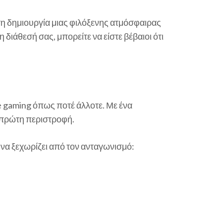
 στη δημιουργία μιας φιλόξενης ατμόσφαιρας
διάθεσή σας, μπορείτε να είστε βέβαιοι ότι
ne gaming όπως ποτέ άλλοτε. Με ένα
ν πρώτη περιστροφή.
 να ξεχωρίζει από τον ανταγωνισμό: