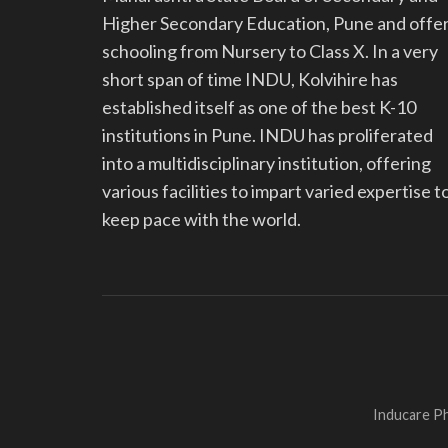
Higher Secondary Education, Pune and offe
schooling from Nursery to Class X. In a very
short span of time INDU, Kolvihire has
established itself as one of the best K-10
institutions in Pune. INDU has proliferated
into a multidisciplinary institution, offering
various facilities to impart varied expertise t
keep pace with the world.
Inducare Ph