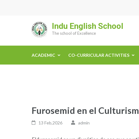
Skip
to
content
Indu English School
(Press
The school of Excellence
Enter)
ACADEMIC
CO-CURRICULAR ACTIVITIES
Furosemid en el Culturism
13 Feb,2026
admin