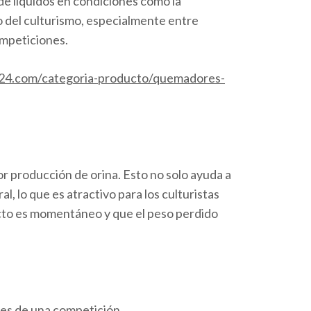
 de líquidos en condiciones como la
o del culturismo, especialmente entre
ompeticiones.
s24.com/categoria-producto/quemadores-
or producción de orina. Esto no solo ayuda a
, lo que es atractivo para los culturistas
cto es momentáneo y que el peso perdido
tes de una competición.