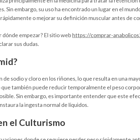
iliza principalmente en la medicina para tratar la retención
es. Sin embargo, su uso ha encontrado un lugar en el mund
l rápidamente o mejorar su definición muscular antes de c
r dónde empezar? El sitio web
https://comprar-anabolico
aclarar sus dudas.
mid?
de sodio y cloro en los riñones, lo que resulta en una may
no que también puede reducir temporalmente el peso corporal
osible. Sin embargo, es importante entender que este efe
staura la ingesta normal de líquidos.
en el Culturismo
ituaciones donde se requiere perder peso rápidamente an