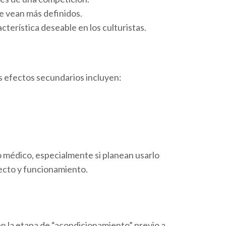
e vean más definidos.
cterística deseable en los culturistas.
os efectos secundarios incluyen:
 médico, especialmente si planean usarlo
ecto y funcionamiento.
en la etapa de “acondicionamiento” previo a