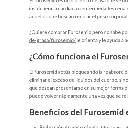
El furosemid es un diurético de asa que se ut
insuficiencia cardíaca o enfermedades renal
aquellos que buscan reducir el peso corpora
¿Quiere comprar Furosemid pero no sabe po
de-grasa/furosemid/
le orienta y le ayuda a 
¿Cómo funciona el Furose
El furosemid actúa bloqueando la reabsorción 
eliminar el exceso de líquidos del cuerpo, si
que desean presentarse en su mejor forma p
puede volver rápidamente una vez que se rein
Beneficios del Furosemid 
Reducción de peso rápida:
Ideal para s