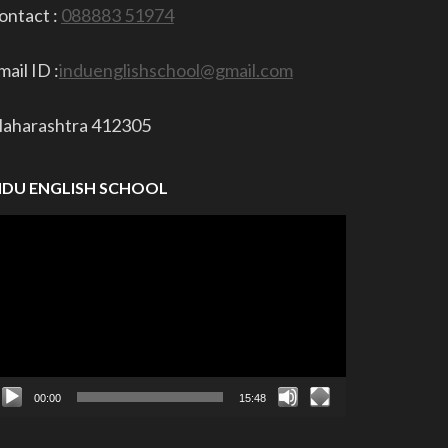
ontact :
088883 51974
mail ID :
induenglishschool@gmail.com
aharashtra 412305
NDU ENGLISH SCHOOL
ideo
layer
00:00
15:48