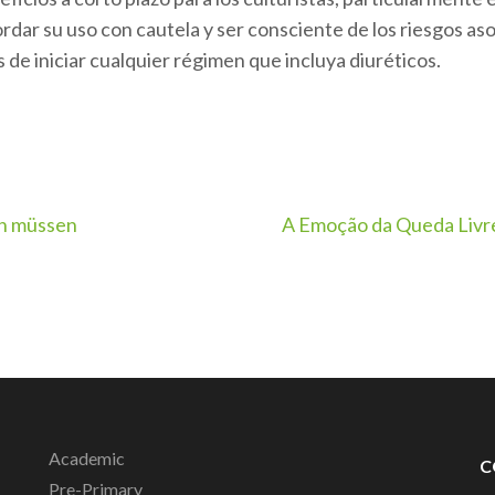
rdar su uso con cautela y ser consciente de los riesgos as
s de iniciar cualquier régimen que incluya diuréticos.
en müssen
A Emoção da Queda Livre
Academic
C
Pre-Primary