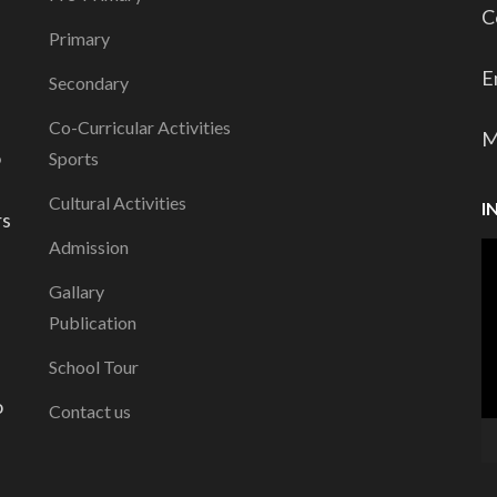
C
Primary
E
Secondary
Co-Curricular Activities
M
o
Sports
Cultural Activities
I
rs
Admission
V
P
Gallary
Publication
School Tour
o
Contact us