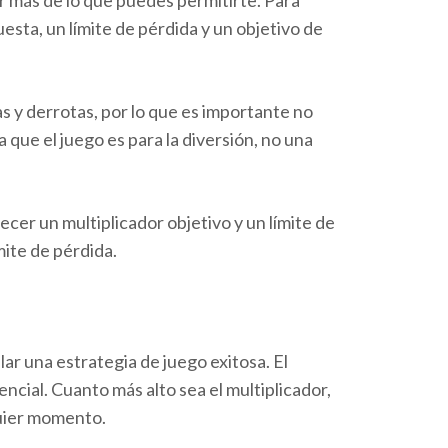
ar más de lo que puedes permitirte. Para
uesta, un límite de pérdida y un objetivo de
s y derrotas, por lo que es importante no
que el juego es para la diversión, no una
ecer un multiplicador objetivo y un límite de
mite de pérdida.
ar una estrategia de juego exitosa. El
ncial. Cuanto más alto sea el multiplicador,
quier momento.