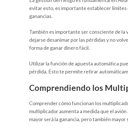
La gestión del riesgo es fundamental en Aviat
evitar esto, es importante establecer límites 
ganancias.
También es importante ser consciente de la vo
dejarse desanimar por las pérdidas y no volve
forma de ganar dinero fácil.
Utilizar la función de apuesta automática pue
pérdida. Esto te permite retirar automáticame
Comprendiendo los Multipl
Comprender cómo funcionan los multiplicadores
multiplicador aumenta a medida que el avión a
mayor será la ganancia, pero también mayor 