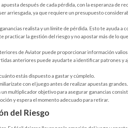
la apuesta después de cada pérdida, con la esperanza de re
ser arriesgada, ya que requiere un presupuesto considerable
anancias realista y un límite de pérdida. Esto te ayuda a c
 practicar la gestión del riesgo y no apostar más de lo que
nteriores de Aviator puede proporcionar información valio
rtidas anteriores puede ayudarte a identificar patrones y 
uánto estás dispuesto a gastar y cúmplelo.
iliarízate con el juego antes de realizar apuestas grandes.
un multiplicador objetivo para asegurar ganancias consis
moción y espera el momento adecuado para retirar.
ón del Riesgo