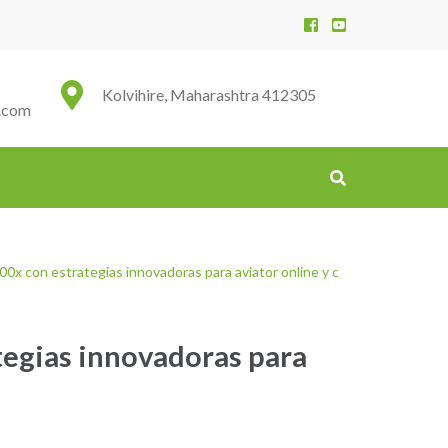
Kolvihire, Maharashtra 412305
.com
0x con estrategias innovadoras para aviator online y c
tegias innovadoras para