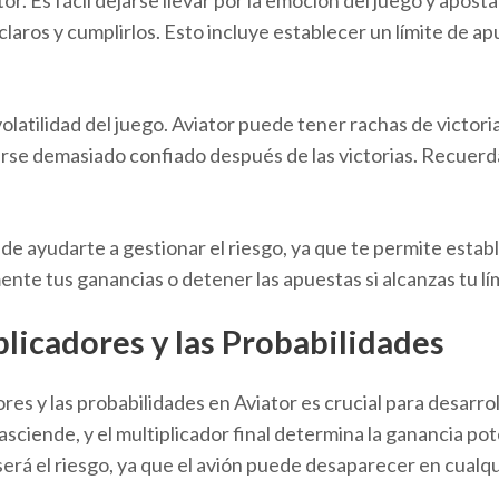
or. Es fácil dejarse llevar por la emoción del juego y apost
claros y cumplirlos. Esto incluye establecer un límite de ap
latilidad del juego. Aviator puede tener rachas de victoria
rse demasiado confiado después de las victorias. Recuerda 
de ayudarte a gestionar el riesgo, ya que te permite establ
nte tus ganancias o detener las apuestas si alcanzas tu lí
icadores y las Probabilidades
 y las probabilidades en Aviator es crucial para desarroll
sciende, y el multiplicador final determina la ganancia pote
será el riesgo, ya que el avión puede desaparecer en cual