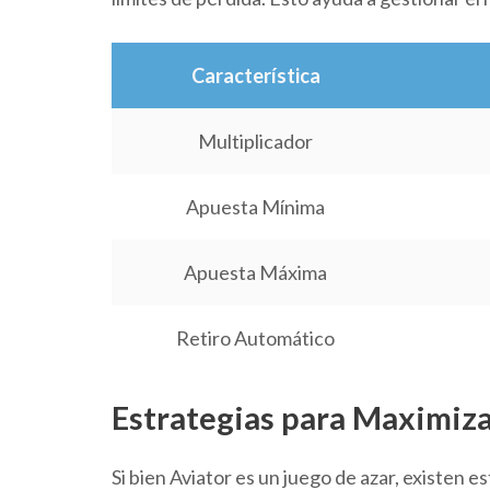
Característica
Multiplicador
Apuesta Mínima
Apuesta Máxima
Retiro Automático
Estrategias para Maximiza
Si bien Aviator es un juego de azar, existen 