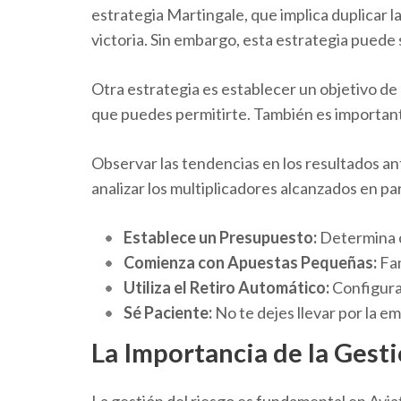
estrategia Martingale, que implica duplicar 
victoria. Sin embargo, esta estrategia puede 
Otra estrategia es establecer un objetivo de g
que puedes permitirte. También es importante
Observar las tendencias en los resultados a
analizar los multiplicadores alcanzados en pa
Establece un Presupuesto:
Determina c
Comienza con Apuestas Pequeñas:
Fam
Utiliza el Retiro Automático:
Configura 
Sé Paciente:
No te dejes llevar por la e
La Importancia de la Gesti