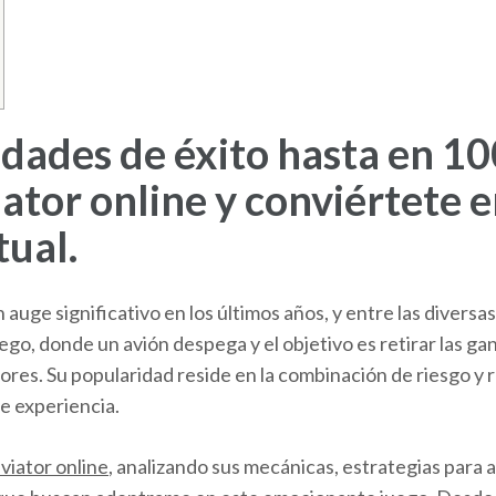
dades de éxito hasta en 10
ator online y conviértete 
tual.
 auge significativo en los últimos años, y entre las diversa
ego, donde un avión despega y el objetivo es retirar las ga
res. Su popularidad reside en la combinación de riesgo y r
de experiencia.
viator online
, analizando sus mecánicas, estrategias para a