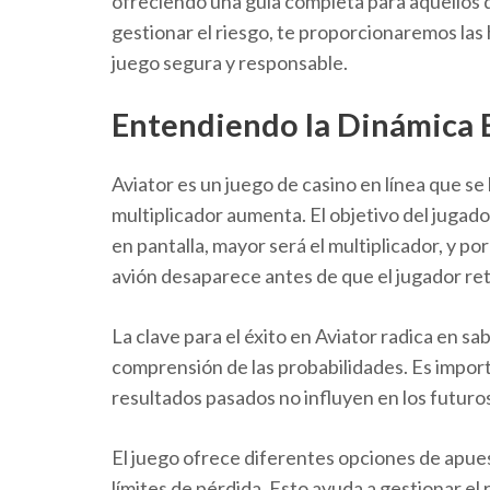
ofreciendo una guía completa para aquellos
gestionar el riesgo, te proporcionaremos las
juego segura y responsable.
Entendiendo la Dinámica B
Aviator es un juego de casino en línea que se
multiplicador aumenta. El objetivo del jugad
en pantalla, mayor será el multiplicador, y po
avión desaparece antes de que el jugador reti
La clave para el éxito en Aviator radica en s
comprensión de las probabilidades. Es import
resultados pasados no influyen en los futur
El juego ofrece diferentes opciones de apues
límites de pérdida. Esto ayuda a gestionar el r