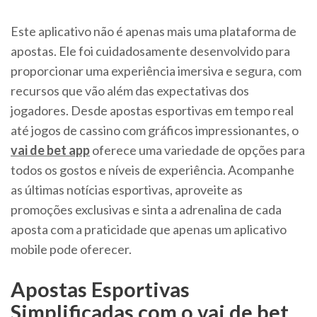
Este aplicativo não é apenas mais uma plataforma de
apostas. Ele foi cuidadosamente desenvolvido para
proporcionar uma experiência imersiva e segura, com
recursos que vão além das expectativas dos
jogadores. Desde apostas esportivas em tempo real
até jogos de cassino com gráficos impressionantes, o
vai de bet app
oferece uma variedade de opções para
todos os gostos e níveis de experiência. Acompanhe
as últimas notícias esportivas, aproveite as
promoções exclusivas e sinta a adrenalina de cada
aposta com a praticidade que apenas um aplicativo
mobile pode oferecer.
Apostas Esportivas
Simplificadas com o vai de bet