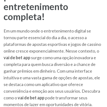
entretenimento
completa!
Em um mundo onde o entretenimento digital se
tornou parte essencial do dia a dia, o acesso a
plataformas de apostas esportivas e jogos de cassino
online cresce exponencialmente. Nesse contexto, o
vai de bet app
surge como uma opção inovadora e
completa para quem busca diversão e a chance de
ganhar prêmios em dinheiro. Com uma interface
intuitiva e uma vasta gama de opções de apostas, ele
se destaca como um aplicativo que oferece
conveniência e emoção aos seus usuários. Descubra
como o
vai de bet app
pode transformar seus
momentos de lazer em oportunidades de vitória.