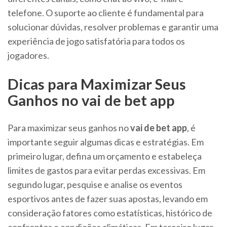
telefone. O suporte ao cliente é fundamental para
solucionar dúvidas, resolver problemas e garantir uma
experiência de jogo satisfatória para todos os
jogadores.
Dicas para Maximizar Seus
Ganhos no vai de bet app
Para maximizar seus ganhos no
vai de bet app
, é
importante seguir algumas dicas e estratégias. Em
primeiro lugar, defina um orçamento e estabeleça
limites de gastos para evitar perdas excessivas. Em
segundo lugar, pesquise e analise os eventos
esportivos antes de fazer suas apostas, levando em
consideração fatores como estatísticas, histórico de
confrontos e condições climáticas. Em terceiro lugar,