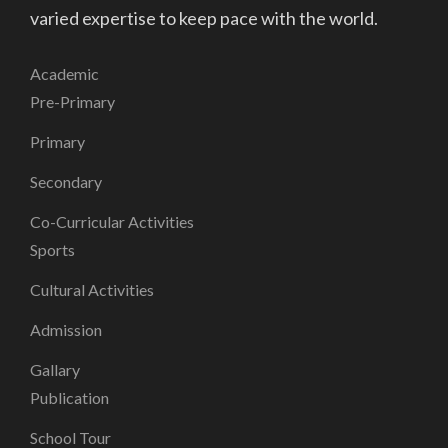
varied expertise to keep pace with the world.
Academic
Pre-Primary
Primary
Secondary
Co-Curricular Activities
Sports
Cultural Activities
Admission
Gallary
Publication
School Tour