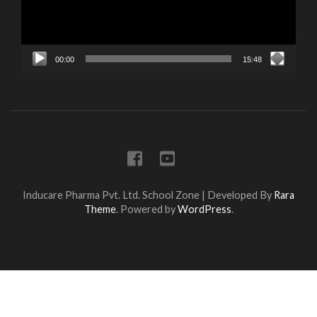
00:00
15:48
Inducare Pharma Pvt. Ltd.
School Zone | Developed By
Rara
Theme
. Powered by
WordPress
.