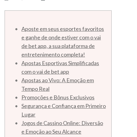
Aposte em seus esportes favoritos
e ganhe de onde estiver com o vai
de bet app, a sua plataforma de
entretenimento completa!
Apostas Esportivas Simplificadas
com o vai de bet app
Apostas ao Vivo: A Emoção em
Tempo Real
Promoções e Bônus Exclusivos
Segurança e Confiança em Primeiro
Lugar
Jogos de Cassino Online: Diversão
e Emoção ao Seu Alcance