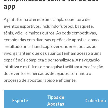
app
A plataforma oferece uma ampla cobertura de
eventos esportivos, incluindo futebol, basquete,
tênis, vôlei, e muitos outros. As odds competitivas,
combinadas com diversas opções de apostas, como
resultado final, handicap, over/under e apostas ao
vivo, garantem que os usuários tenham acesso a uma
experiência completa e personalizada. A navegação
intuitiva e os filtros de pesquisa facilitam a localização
dos eventos e mercados desejados, tornando o
processo de apostas rápido e eficiente.
Tipos de
Esporte
Cobertura
Apostas