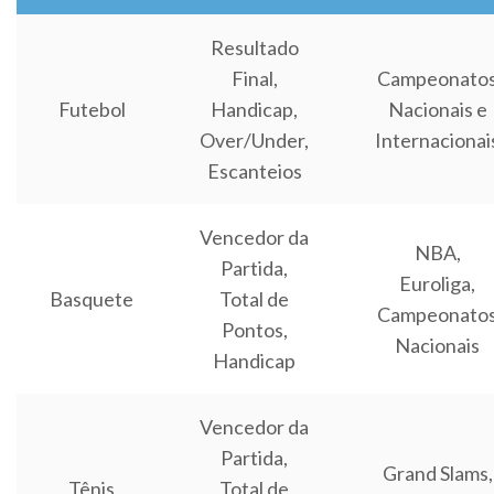
Resultado
Final,
Campeonato
Futebol
Handicap,
Nacionais e
Over/Under,
Internacionai
Escanteios
Vencedor da
NBA,
Partida,
Euroliga,
Basquete
Total de
Campeonato
Pontos,
Nacionais
Handicap
Vencedor da
Partida,
Grand Slams,
Tênis
Total de