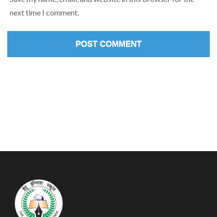
next time I comment.