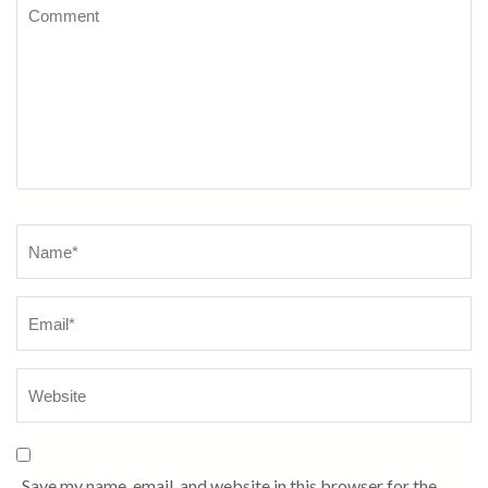
Comment
Name
*
Save my name, email, and website in this browser for the