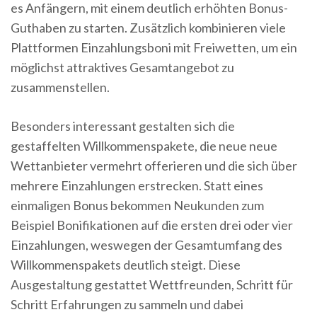
es Anfängern, mit einem deutlich erhöhten Bonus-
Guthaben zu starten. Zusätzlich kombinieren viele
Plattformen Einzahlungsboni mit Freiwetten, um ein
möglichst attraktives Gesamtangebot zu
zusammenstellen.
Besonders interessant gestalten sich die
gestaffelten Willkommenspakete, die neue neue
Wettanbieter vermehrt offerieren und die sich über
mehrere Einzahlungen erstrecken. Statt eines
einmaligen Bonus bekommen Neukunden zum
Beispiel Bonifikationen auf die ersten drei oder vier
Einzahlungen, weswegen der Gesamtumfang des
Willkommenspakets deutlich steigt. Diese
Ausgestaltung gestattet Wettfreunden, Schritt für
Schritt Erfahrungen zu sammeln und dabei