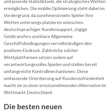
umfassende Statistiktools, die strategisches Wetten
ermöglichen. Die mobile Optimierung steht dabei im
Vordergrund, da zunehmend mehr Spieler ihre
Wetten unterwegs platzieren wünschen.
deutschsprachiger Kundensupport, zügige
Geldtransfers und klare Allgemeine
Geschäftsbedingungen vervollständigen den
positiven Eindruck. Zahlreiche solcher
Wettplattformen setzen zudem auf
verantwortungsvolles Spielen und stellen bereit
umfangreiche Kontrollmechanismen. Diese
umfassende Orientierung auf Kundenzufriedenheit
macht sie zu einer ernstzunehmenden Alternative im
Wettmarkt Deutschland.
Die besten neuen