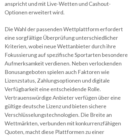
anspricht und mit Live-Wetten und Cashout-
Optionen erweitert wird.
Die Wahl der passenden Wettplattform erfordert
eine sorgfältige Überprüfung unterschiedlicher
Kriterien, wobei neue Wettanbieter durch ihre
Fokussierung auf spezifische Sportarten besondere
Aufmerksamkeit verdienen. Neben verlockenden
Bonusangeboten spielen auch Faktoren wie
Lizenzstatus, Zahlungsoptionen und digitale
Verfügbarkeit eine entscheidende Rolle.
Vertrauenswürdige Anbieter verfügen über eine
gültige deutsche Lizenz und bieten sichere
Verschlüsselungstechnologien. Die Breite an
Wettmärkten, verbunden mit konkurrenzfähigen
Quoten, macht diese Plattformen zu einer