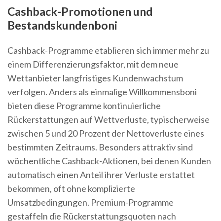
Cashback-Promotionen und
Bestandskundenboni
Cashback-Programme etablieren sich immer mehr zu
einem Differenzierungsfaktor, mit dem neue
Wettanbieter langfristiges Kundenwachstum
verfolgen. Anders als einmalige Willkommensboni
bieten diese Programme kontinuierliche
Rückerstattungen auf Wettverluste, typischerweise
zwischen 5 und 20 Prozent der Nettoverluste eines
bestimmten Zeitraums. Besonders attraktiv sind
wöchentliche Cashback-Aktionen, bei denen Kunden
automatisch einen Anteil ihrer Verluste erstattet
bekommen, oft ohne komplizierte
Umsatzbedingungen. Premium-Programme
gestaffeln die Rückerstattungsquoten nach