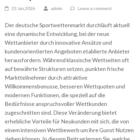
23 Jan,2026
admin
Leave a comment
Der deutsche Sportwettenmarkt durchläuft aktuell
eine dynamische Entwicklung, bei der neue
Wettanbieter durch innovative Ansätze und
kundenorientierten Angeboten etablierte Anbieter
herausfordern. Während klassische Wettseiten oft
auf bewährte Strukturen setzen, punkten frische
Marktteilnehmer durch attraktive
Willkommensbonusse, besseren Wettquoten und
modernen Funktionen, die speziell auf die
Bedürfnisse anspruchsvoller Wettkunden
zugeschnitten sind. Diese Veränderung bietet
erhebliche Vorteile für Neukunden mit sich, die von
einem intensiven Wettbewerb um ihre Gunst Nutzen
ziehen können. In diesem Beitrag lernen Sie, welche