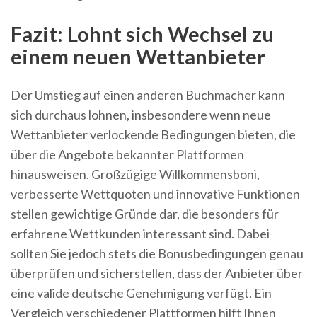
Fazit: Lohnt sich Wechsel zu
einem neuen Wettanbieter
Der Umstieg auf einen anderen Buchmacher kann
sich durchaus lohnen, insbesondere wenn neue
Wettanbieter verlockende Bedingungen bieten, die
über die Angebote bekannter Plattformen
hinausweisen. Großzügige Willkommensboni,
verbesserte Wettquoten und innovative Funktionen
stellen gewichtige Gründe dar, die besonders für
erfahrene Wettkunden interessant sind. Dabei
sollten Sie jedoch stets die Bonusbedingungen genau
überprüfen und sicherstellen, dass der Anbieter über
eine valide deutsche Genehmigung verfügt. Ein
Vergleich verschiedener Plattformen hilft Ihnen