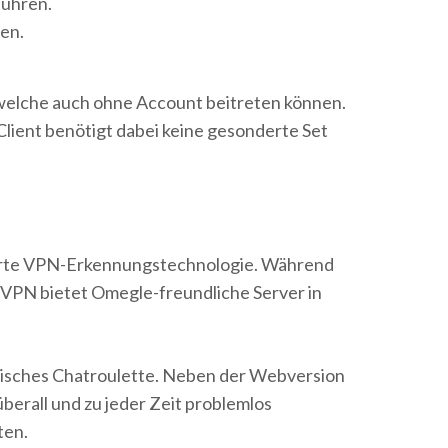
führen.
nen.
 welche auch ohne Account beitreten können.
Client benötigt dabei keine gesonderte Set
e harte VPN-Erkennungstechnologie. Während
VPN bietet Omegle-freundliche Server in
ssisches Chatroulette. Neben der Webversion
berall und zu jeder Zeit problemlos
ten.