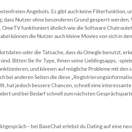
 kostenfreien Angebots. Es gibt auch keine Filterfunktion
g, dass Nutzer ohne besonderen Grund gesperrt werden. W
. OmeTV funktioniert ähnlich wie die Software Chatroulet
ei können die Nutzer auch kleine Movies von sich in den
ortdaten oder die Tatsache, dass du Omegle benutzt, erk
sind. Bitten Sie Ihr Type, Ihnen seine Lieblingsapps, -spie
funktionieren, und können auf mögliche Probleme mit den 
h bei anderen Seiten die diese „Registrierungsinformati
lt, hat jedoch bessere Chancen, schnell eine interessante
audert und bei Bedarf schnell zum nächsten Gesprächspar
ektgespräch – bei BaseChat erlebst du Dating auf eine 