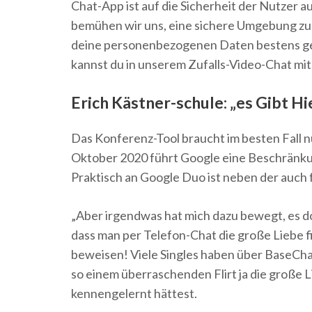
Chat-App ist auf die Sicherheit der Nutzer a
bemühen wir uns, eine sichere Umgebung zu s
deine personenbezogenen Daten bestens gesch
kannst du in unserem Zufalls-Video-Chat mi
Erich Kästner-schule: „es Gibt Hi
Das Konferenz-Tool braucht im besten Fall n
Oktober 2020 führt Google eine Beschränkun
Praktisch an Google Duo ist neben der auch
„Aber irgendwas hat mich dazu bewegt, es d
dass man per Telefon-Chat die große Liebe f
beweisen! Viele Singles haben über BaseChat 
so einem überraschenden Flirt ja die große 
kennengelernt hättest.