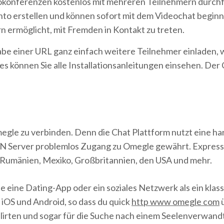
okonferenzen kostenlos mit mehreren Teilnehmern durch
onto erstellen und können sofort mit dem Videochat begin
rn ermöglicht, mit Fremden in Kontakt zu treten.
be einer URL ganz einfach weitere Teilnehmer einladen,
s können Sie alle Installationsanleitungen einsehen. Der 
t Omegle zu verbinden. Denn die Chat Plattform nutzt ein
PN Server problemlos Zugang zu Omegle gewährt. Express
, Rumänien, Mexiko, Großbritannien, den USA und mehr.
e eine Dating-App oder ein soziales Netzwerk als ein kla
iOS und Android, so dass du quick
http www omegle com
ü
Flirten und sogar für die Suche nach einem Seelenverwand