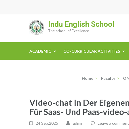
Skip
to
content
Indu English School
(Press
The school of Excellence
Enter)
ACADEMIC
CO-CURRICULAR ACTIVITIES
Home
>
Faculty
>
OM
Video-chat In Der Eigene
Für Saas- Und Paas-video-
24 Sep,2025
admin
Leave a comment