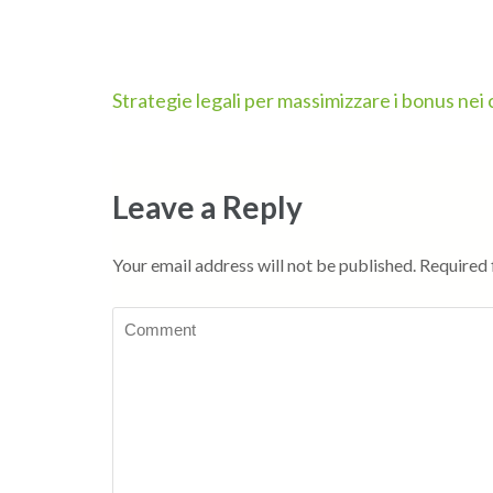
Post
Strategie legali per massimizzare i bonus nei 
navigation
Leave a Reply
Your email address will not be published.
Required 
Comment