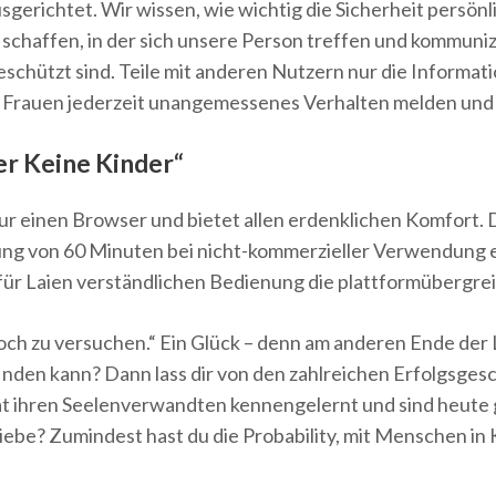
usgerichtet. Wir wissen, wie wichtig die Sicherheit persön
chaffen, in der sich unsere Person treffen und kommunizi
ützt sind. Teile mit anderen Nutzern nur die Information
t Frauen jederzeit unangemessenes Verhalten melden und 
er Keine Kinder“
ur einen Browser und bietet allen erdenklichen Komfort. D
g von 60 Minuten bei nicht-kommerzieller Verwendung ein
 für Laien verständlichen Bedienung die plattformüberg
och zu versuchen.“ Ein Glück – denn am anderen Ende der
inden kann? Dann lass dir von den zahlreichen Erfolgsges
ihren Seelenverwandten kennengelernt und sind heute glück
Liebe? Zumindest hast du die Probability, mit Menschen in