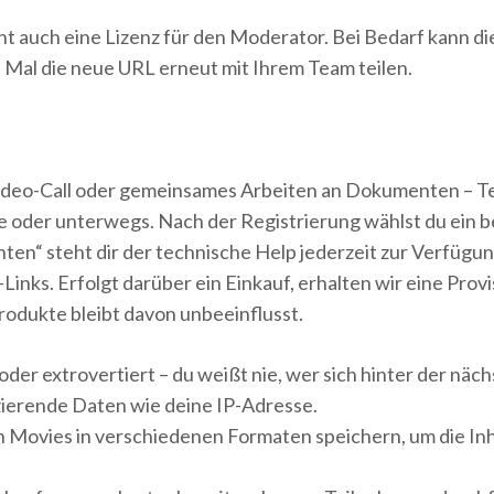
ht auch eine Lizenz für den Moderator. Bei Bedarf kann d
 Mal die neue URL erneut mit Ihrem Team teilen.
ideo-Call oder gemeinsames Arbeiten an Dokumenten – Te
ce oder unterwegs. Nach der Registrierung wählst du ei
en“ steht dir der technische Help jederzeit zur Verfügung 
Links. Erfolgt darüber ein Einkauf, erhalten wir eine Prov
odukte bleibt davon unbeeinflusst.
oder extrovertiert – du weißt nie, wer sich hinter der näc
izierende Daten wie deine IP-Adresse.
en Movies in verschiedenen Formaten speichern, um die In