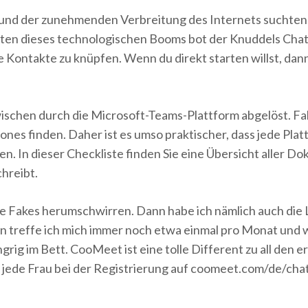
 und der zunehmenden Verbreitung des Internets suchte
ten dieses technologischen Booms bot der Knuddels Chat 
Kontakte zu knüpfen. Wenn du direkt starten willst, dann r
schen durch die Microsoft-Teams-Plattform abgelöst. Fakt 
es finden. Daher ist es umso praktischer, dass jede Platt
n. In dieser Checkliste finden Sie eine Übersicht aller D
hreibt.
eine Fakes herumschwirren. Dann habe ich nämlich auch die 
en treffe ich mich immer noch etwa einmal pro Monat und wi
ungrig im Bett. CooMeet ist eine tolle Different zu all de
 jede Frau bei der Registrierung auf coomeet.com/de/chat