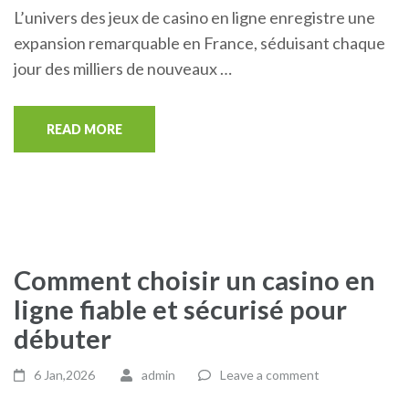
L’univers des jeux de casino en ligne enregistre une
expansion remarquable en France, séduisant chaque
jour des milliers de nouveaux …
READ MORE
Comment choisir un casino en
ligne fiable et sécurisé pour
débuter
6 Jan,2026
admin
Leave a comment