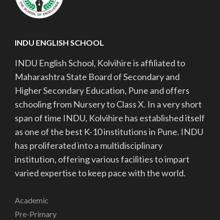
INDU ENGLISH SCHOOL
INDU English School, Kolvihire is affiliated to
Maharashtra State Board of Secondary and
Higher Secondary Education, Pune and offers
schooling from Nursery to Class X. In a very short
span of time INDU, Kolvihire has established itself
as one of the best K-10 institutions in Pune. INDU
has proliferated into a multidisciplinary
institution, offering various facilities to impart
varied expertise to keep pace with the world.
Academic
Pre-Primary