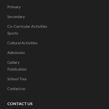
Primary
Secondary
Co-Curricular Activities
Sports
Cultural Activities
Admission
Gallary
Publication
School Tour
Contact us
CONTACT US