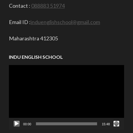
Contact :
088883 51974
Email ID :
induenglishschool@gmail.com
Maharashtra 412305
INDU ENGLISH SCHOOL
Video
Player
00:00
15:48