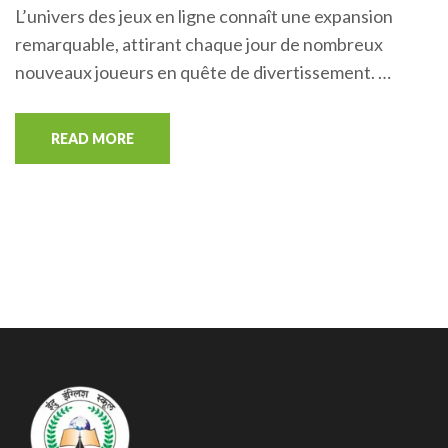
L’univers des jeux en ligne connaît une expansion
remarquable, attirant chaque jour de nombreux
nouveaux joueurs en quête de divertissement. …
READ MORE